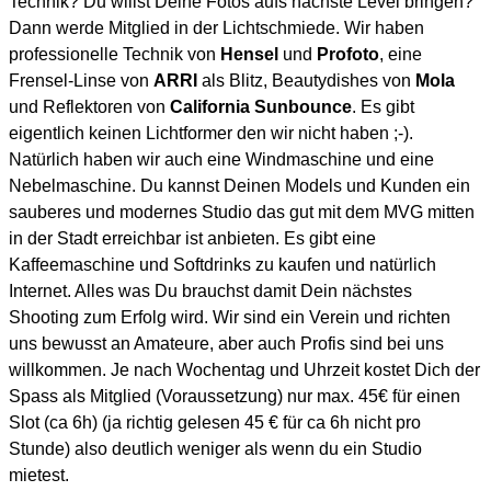
Technik? Du willst Deine Fotos aufs nächste Level bringen?
Dann werde Mitglied in der Lichtschmiede. Wir haben
professionelle Technik von
Hensel
und
Profoto
, eine
Frensel-Linse von
ARRI
als Blitz, Beautydishes von
Mola
und
Reflektoren von
California Sunbounce
. Es gibt
eigentlich keinen Lichtformer den wir nicht haben ;-).
Natürlich haben wir auch eine Windmaschine und eine
Nebelmaschine. Du kannst Deinen Models und Kunden ein
sauberes und modernes Studio das gut mit dem MVG mitten
in der Stadt erreichbar ist anbieten. Es gibt eine
Kaffeemaschine und Softdrinks zu kaufen und natürlich
Internet. Alles was Du brauchst damit Dein nächstes
Shooting zum Erfolg wird. Wir sind ein Verein und richten
uns bewusst an Amateure, aber auch Profis sind bei uns
willkommen. Je nach Wochentag und Uhrzeit kostet Dich der
Spass als Mitglied (Voraussetzung) nur max. 45€ für einen
Slot (ca 6h) (ja richtig gelesen 45 € für ca 6h nicht pro
Stunde) also deutlich weniger als wenn du ein Studio
mietest.